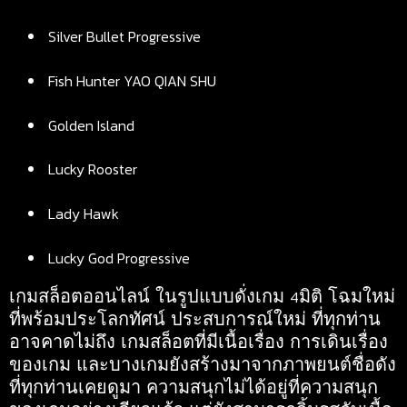
Silver Bullet Progressive
Fish Hunter YAO QIAN SHU
Golden Island
Lucky Rooster
Lady Hawk
Lucky God Progressive
เกมสล็อตออนไลน์ ในรูปแบบดั่งเกม
4
มิติ โฉมใหม่
ที่พร้อมประโลกทัศน์ ประสบการณ์ใหม่ ที่ทุกท่าน
อาจคาดไม่ถึง เกมสล็อตที่มีเนื้อเรื่อง การเดินเรื่อง
ของเกม และบางเกมยังสร้างมาจากภาพยนต์ชื่อดัง
ที่ทุกท่านเคยดูมา ความสนุกไม่ได้อยู่ที่ความสนุก