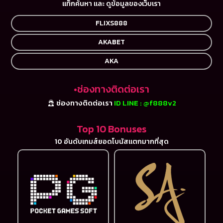
แท็กค้นหา และ ดูข้อมูลของเว็บเรา
FLIXS888
AKABET
AKA
•ช่องทางติดต่อเรา
ช่องทางติดต่อเรา
ID LINE : @f888v2
Top 10 Bonuses
10 อันดับเกมส์ยอดโบนัสแตกมากที่สุด