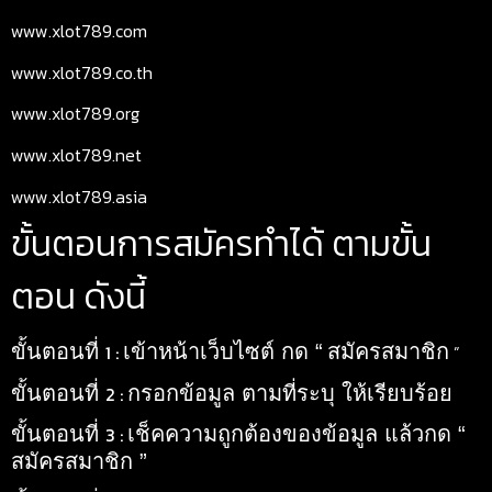
www.xlot789.com
www.xlot789.co.th
www.xlot789.org
www.xlot789.net
www.xlot789.asia
ขั้นตอนการสมัครทำได้ ตามขั้น
ตอน ดังนี้
ขั้นตอนที่
1 :
เข้าหน้าเว็บไซต์ กด “
สมัครสมาชิก
”
ขั้นตอนที่
2 :
กรอกข้อมูล ตามที่ระบุ ให้เรียบร้อย
ขั้นตอนที่
3 :
เช็คความถูกต้องของข้อมูล แล้วกด “
สมัครสมาชิก ”