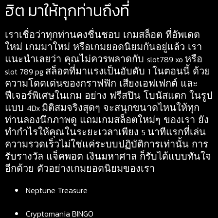
ฮิต มาให้ทุกท่านถึงที่
เราเชื่อว่าทุกท่านคงชื่นชอบ เกมสล็อต ที่อัพเดต
ใหม่ เกมมาใหม่ หรือเกมยอดนิยมกันอยู่แล้ว เรา
แนะนำเลยว่า คุณไม่ควรพลาดกับ
slot789 xo
หรือ
slot 789 pg
สล็อตที่มาแรงเป็นอับดับ
1
ในตอนนี้ ด้วย
ความโดดเด่นของกราฟฟิก เสียงเอฟเฟกต์ และ
ฟีเจอร์พิเศษในเกม อย่าง ฟรีสปิน โบนัสแตก ในรูป
แบบ
4Dx
มิติสมจริงสุดๆ จะสนุกขนาดไหนให้ทุก
ท่านลองนึกภาพดู แถมเกมสล็อตใหม่ๆ ของเรา ยัง
ทำกำไรให้คุณในระยะเวลาเพียง
5
นาทีแรกที่เล่น
ความรวดเร็วไม่ใช่แค่ระบบปฏิบัติการเท่านั้น การ
รับรางวัล แจ็คพอต เงินมหาศาล ก็รับได้แบบทันใจ
อีกด้วย ตัวอย่างเกมยอดนิยมของเรา
Neptune Treasure
Cryptomania BINGO