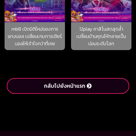
mb8 เปิดมิติใหม่ของการ
12play คาสิโนสดสุดล้ำ
แทงบอล เปลี่ยนเกมการเชียร์
เปลี่ยนบ้านคุณให้กลายเป็น
บอลให้เร้าใจกว่าที่เคย
บ่อนระดับโลก
กลับไปยังหน้าแรก