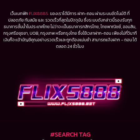
เว็บเบทฟิก
FLIX888S
ของเราได้มีการ ฝาก-ถอน ผ่านระบบอัตโนมัติ ที่
ปลอดภัย ทันสมัย และ รวดเร็วที่สุดในปัจจุบัน ซึ่งระบบดังกล่าวนี้รองรับทุก
ธนาคารชั้นน้ำในประเทศไทย ไม่ว่าจะเป็นธนาคารกสิกรไทย, ไทยพาณิชย์, ออมสิน,
กรุงศรีอยุธยา, UOB, กรุงเทพ หรือกรุงไทย ซึ่งใช้เวลาฝาก-ถอน เพียงไม่กี่วินาที
เงินก็จะเข้าบัญชีคุณอย่างรวดเร็วและถูกต้องแม่นยำ สามารถแจ้งฝาก – ถอน ได้
ตลอด 24 ชั่วโมง
#SEARCH TAG