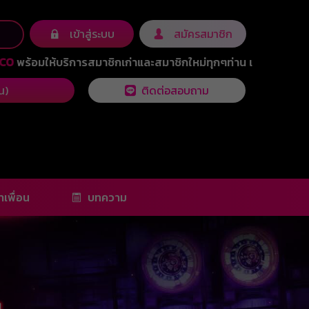
เข้าสู่ระบบ
สมัครสมาชิก
กเก่าและสมาชิกใหม่ทุกๆท่าน และยังสมารถทดลองเล่นกับ AKA เครดิ
น)
ติดต่อสอบถาม
เพื่อน
บทความ