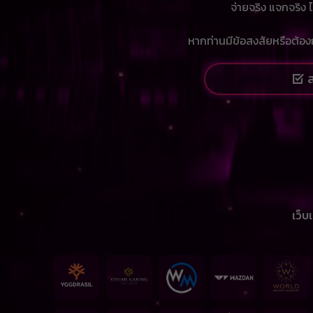
จ่ายจริง แจกจริง 
หากท่านมีข้อสงสัยหรือต้อ
ส
เว็บ