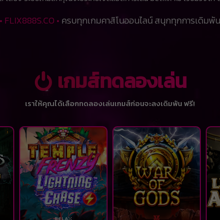
• FLIX888S.CO •
ครบทุกเกมคาสิโนออนไลน์ สนุกทุกการเดิมพั
เกมส์ทดลองเล่น
เราให้คุณได้เลือกทดลองเล่นเกมส์ก่อนจะลงเดิมพัน ฟรี!