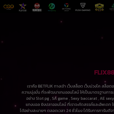
FLIX888
เราคือ
BETFLIK
ทางเข้า เว็บสล็อต เว็บม่วงโค สล็อตอ
ความมุ่งมั่น ที่จะพัฒนาเกมออนไลน์ ให้เป็นมาตรฐานการเล
อย่าง Slot pg , SA game , Sexy baccarat , AE sexy
แทงบอล ยิงปลาออนไลน์ ที่เราจะคัดสรรค์และอัพเดท ให้
ได้อย่างสะบายๆ ตลอดเวลา 24 ชั่วโมง ได้รับการการันตีจากพ