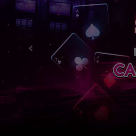
ก่อนหน้า