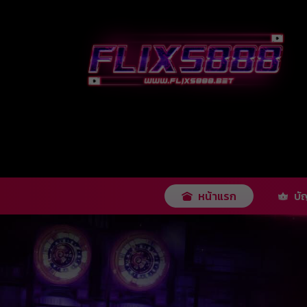
ฟิก.NET คือเว็บ เบทฟิกที่ดีที่สุดในเครือนี้ ได้มีการอัพเวอร์ชั่น อัพเ
หน้าแรก
บัญชีเกมส์
ฝากเงิน
ถอนเงิน
แนะนำเพื่อน
หน้าแรก
บั
บทความ