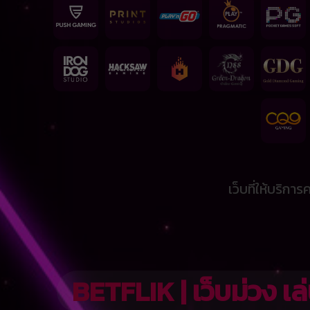
เว็บที่ให้บริก
BETFLIK | เว็บม่วง เล