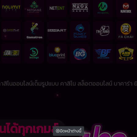
ารคาสิโนออนไลน์เต็มรูปแบบ คาสิโน สล็อตออนไลน์ บาคาร่
่นได้ทุกเกมส์
ปิดหน้าต่างนี้