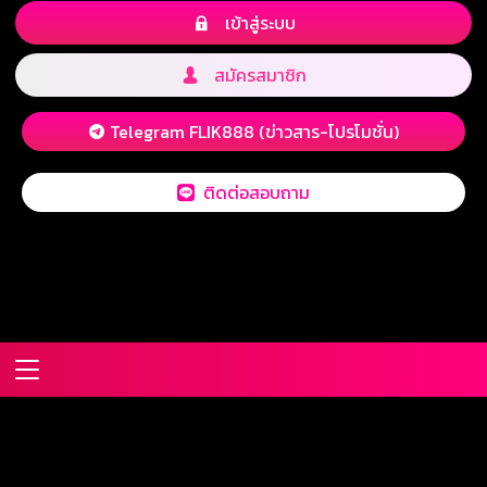
เข้าสู่ระบบ
สมัครสมาชิก
Telegram FLIK888 (ข่าวสาร-โปรโมชั่น)
ติดต่อสอบถาม