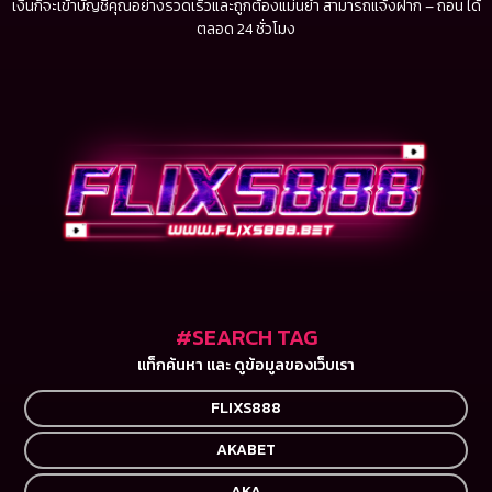
เงินก็จะเข้าบัญชีคุณอย่างรวดเร็วและถูกต้องแม่นยำ สามารถแจ้งฝาก – ถอน ได้
ตลอด 24 ชั่วโมง
#SEARCH TAG
แท็กค้นหา และ ดูข้อมูลของเว็บเรา
FLIXS888
AKABET
AKA