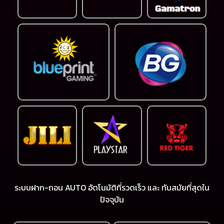
ระบบฝาก-ถอน AUTO อัตโนมัติที่รวดเร็ว และ ทันสมัยที่สุดใน
ปัจจุบัน