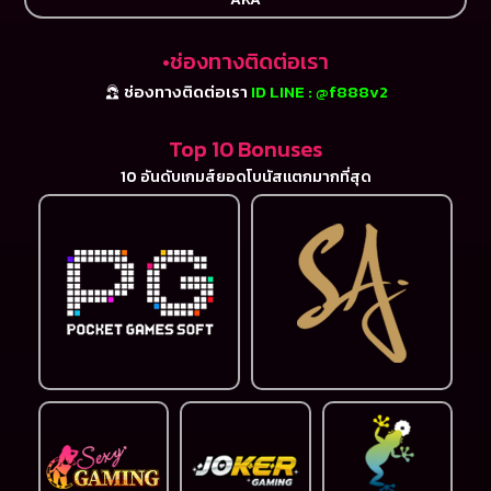
•ช่องทางติดต่อเรา
ช่องทางติดต่อเรา
ID LINE : @f888v2
Top 10 Bonuses
10 อันดับเกมส์ยอดโบนัสแตกมากที่สุด