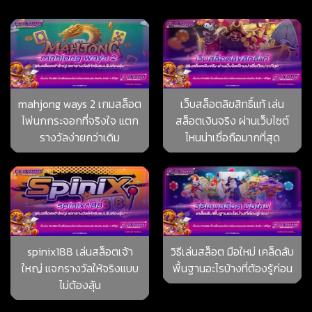
mahjong ways 2 เกมสล็อต
เว็บสล็อตลิขสิทธิ์แท้ เล่น
ไพ่นกกระจอกที่จริงใจ แตก
สล็อตเงินจริง ผ่านเว็บไซต์
รางวัลง่ายกว่าเดิม
ไหนน่าเชื่อถือมากที่สุด
spinix188 เล่นสล็อตเจ้า
วิธีเล่นสล็อต มือใหม่ เคล็ดลับ
ใหญ่ แจกรางวัลให้จริงแบบ
พื้นฐานอะไรบ้างที่ต้องรู้ก่อน
ไม่ต้องลุ้น